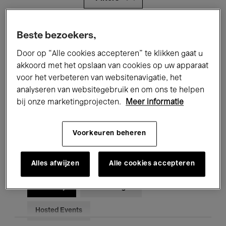
Alle evenementen
Concerten
Beste bezoekers,
Door op “Alle cookies accepteren” te klikken gaat u
Tentoonstellingen
Films
akkoord met het opslaan van cookies op uw apparaat
Performances
Lezingen & Debatten
voor het verbeteren van websitenavigatie, het
analyseren van websitegebruik en om ons te helpen
Jazz
Klassieke Muziek
Global Music
bij onze marketingprojecten.
Meer informatie
Elektronische Muziek
Voorkeuren beheren
Alles afwijzen
Alle cookies accepteren
Voor iedereen
Kids’ Palace
Onderwijs
Rondleidingen
Hosted Events