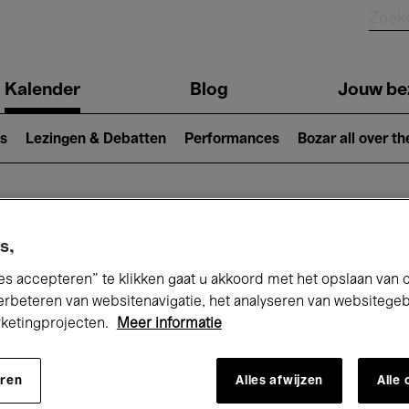
Kalender
Blog
Jouw be
ion
s
Lezingen & Debatten
Performances
Bozar all over th
Nu bij Bozar
s,
es accepteren” te klikken gaat u akkoord met het opslaan van 
erbeteren van websitenavigatie, het analyseren van websitege
rketingprojecten.
Meer informatie
andaag
Komende 7 dagen
Maand
eren
Alles afwijzen
Alle
Dinsdag 17 - Dinsdag 24 Februari 2026