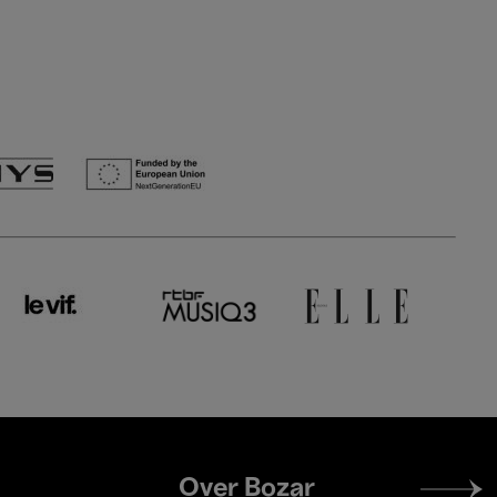
Footer
Over Bozar