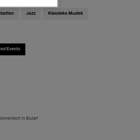
ebatten
Jazz
Klassieke Muziek
ted Events
innenkort in Bozar!