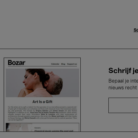
Sc
Schrijf j
Bepaal je int
nieuws recht 