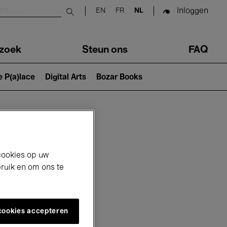
Inloggen
EN
FR
NL
Submit search
zoek
Steun ons
FAQ
e P(a)lace
Digital Arts
Bozar Books
cookies op uw
bruik en om ons te
 cookies accepteren