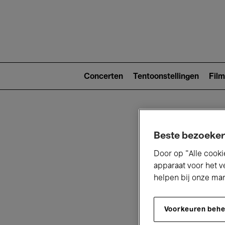
Main
navigat
Main
navigation
Concerten
Tentoonstellingen
Film
(level
2)
Beste bezoeker
Door op “Alle cooki
apparaat voor het v
helpen bij onze ma
V
Voorkeuren beh