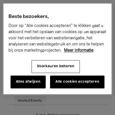
Alle evenementen
Concerten
Beste bezoekers,
Tentoonstellingen
Films
Door op “Alle cookies accepteren” te klikken gaat u
akkoord met het opslaan van cookies op uw apparaat
Performances
Lezingen & Debatten
voor het verbeteren van websitenavigatie, het
analyseren van websitegebruik en om ons te helpen
Jazz
Klassieke Muziek
Global Music
bij onze marketingprojecten.
Meer informatie
Elektronische Muziek
Voorkeuren beheren
Voor iedereen
Kids’ Palace
Alles afwijzen
Alle cookies accepteren
Onderwijs
Rondleidingen
Hosted Events