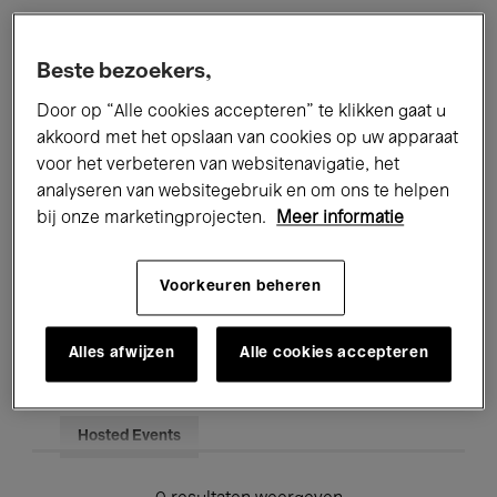
Alle evenementen
Concerten
Beste bezoekers,
Tentoonstellingen
Films
Door op “Alle cookies accepteren” te klikken gaat u
akkoord met het opslaan van cookies op uw apparaat
Performances
Lezingen & Debatten
voor het verbeteren van websitenavigatie, het
analyseren van websitegebruik en om ons te helpen
Jazz
Klassieke Muziek
Global Music
bij onze marketingprojecten.
Meer informatie
Elektronische Muziek
Voorkeuren beheren
Voor iedereen
Kids’ Palace
Alles afwijzen
Alle cookies accepteren
Onderwijs
Rondleidingen
Hosted Events