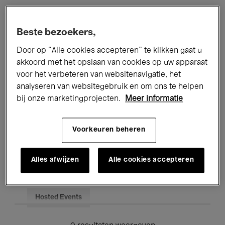
Alle evenementen
Concerten
Beste bezoekers,
Tentoonstellingen
Films
Door op “Alle cookies accepteren” te klikken gaat u
akkoord met het opslaan van cookies op uw apparaat
Performances
Lezingen & Debatten
voor het verbeteren van websitenavigatie, het
analyseren van websitegebruik en om ons te helpen
Jazz
Klassieke Muziek
Global Music
bij onze marketingprojecten.
Meer informatie
Elektronische Muziek
Voorkeuren beheren
Voor iedereen
Kids’ Palace
Alles afwijzen
Alle cookies accepteren
Onderwijs
Rondleidingen
Hosted Events