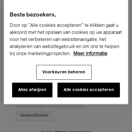
Alle evenementen
Concerten
Beste bezoekers,
Tentoonstellingen
Films
Door op “Alle cookies accepteren” te klikken gaat u
akkoord met het opslaan van cookies op uw apparaat
Performances
Lezingen & Debatten
voor het verbeteren van websitenavigatie, het
analyseren van websitegebruik en om ons te helpen
Jazz
Klassieke Muziek
Global Music
bij onze marketingprojecten.
Meer informatie
Elektronische Muziek
Voorkeuren beheren
Voor iedereen
Kids’ Palace
Alles afwijzen
Alle cookies accepteren
Onderwijs
Rondleidingen
Hosted Events