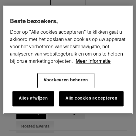
Alle evenementen
Concerten
Beste bezoekers,
Door op “Alle cookies accepteren” te klikken gaat u
Tentoonstellingen
Films
akkoord met het opslaan van cookies op uw apparaat
Performances
Lezingen & Debatten
voor het verbeteren van websitenavigatie, het
analyseren van websitegebruik en om ons te helpen
Jazz
Klassieke Muziek
Global Music
bij onze marketingprojecten.
Meer informatie
Elektronische Muziek
Voorkeuren beheren
Alles afwijzen
Alle cookies accepteren
Voor iedereen
Kids’ Palace
Onderwijs
Rondleidingen
Hosted Events