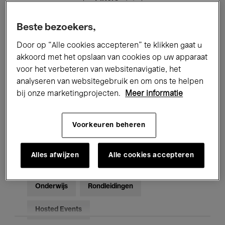
Beste bezoekers,
Alle evenementen
Concerten
Door op “Alle cookies accepteren” te klikken gaat u
Tentoonstellingen
Films
akkoord met het opslaan van cookies op uw apparaat
voor het verbeteren van websitenavigatie, het
Performances
Lezingen & Debatten
analyseren van websitegebruik en om ons te helpen
bij onze marketingprojecten.
Meer informatie
Jazz
Klassieke Muziek
Global Music
Elektronische Muziek
Voorkeuren beheren
Alles afwijzen
Alle cookies accepteren
Voor iedereen
Kids’ Palace
Onderwijs
Rondleidingen
Hosted Events