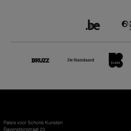
Paleis voor Schone Kunsten
Ravensteinstraat 23