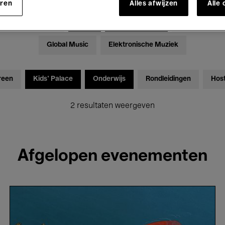
eren
Alles afwijzen
Alle
Tentoonstellingen
Films
Performances
Lezingen & D
Global Music
Elektronische Muziek
reen
Kids’ Palace
Onderwijs
Rondleidingen
Hos
2 resultaten weergeven
Afgelopen evenementen
Bozar
Sunday.
The
Red