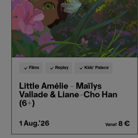
Vallade
&
Liane-
Cho
Han
(6+)
Films
Replay
Kids’ Palace
Little Amélie - Maïlys
Vallade & Liane-Cho Han
(6+)
1 Aug.'26
8 €
Vanaf