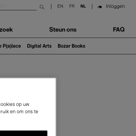
Inloggen
EN
FR
NL
Submit search
zoek
Steun ons
FAQ
e P(a)lace
Digital Arts
Bozar Books
cookies op uw
bruik en om ons te