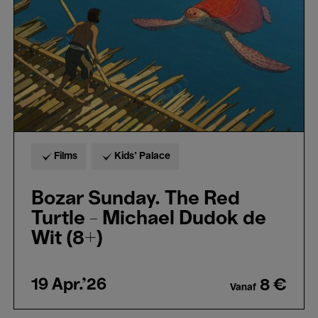
Turtle
-
Michael
Dudok
de
Wit
(8+)
Films
Kids’ Palace
Bozar Sunday. The Red
Turtle - Michael Dudok de
Wit (8+)
19 Apr.'26
8 €
Vanaf