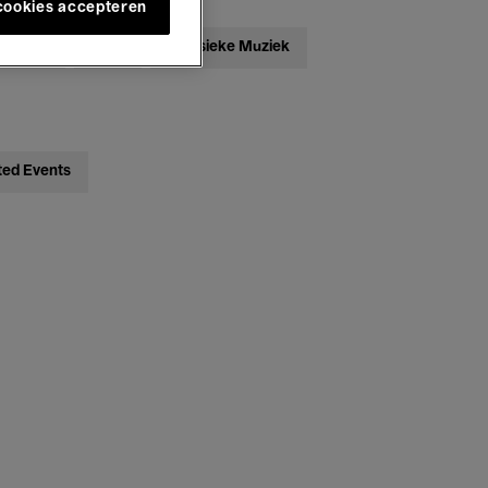
 cookies accepteren
ebatten
Jazz
Klassieke Muziek
ted Events