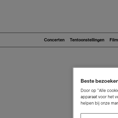
Main
navigat
Main
navigation
Concerten
Tentoonstellingen
Film
(level
2)
Beste bezoeker
Door op “Alle cooki
V
apparaat voor het v
helpen bij onze ma