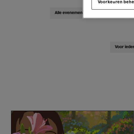
Voorkeuren beh
Alle evenementen
Concerten
Voor iede
Little
Amélie
-
Maïlys