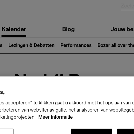
Kalender
Blog
Jouw be
ion
s
Lezingen & Debatten
Performances
Bozar all over th
Nu bij Bozar
s,
es accepteren” te klikken gaat u akkoord met het opslaan van 
andaag
Komende 7 dagen
Maand
erbeteren van websitenavigatie, het analyseren van websitege
rketingprojecten.
Meer informatie
Woensdag 01 - Donderdag 30 April 2026