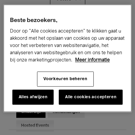
Alle evenementen
Concerten
Beste bezoekers,
Door op “Alle cookies accepteren” te klikken gaat u
Tentoonstellingen
Films
akkoord met het opslaan van cookies op uw apparaat
voor het verbeteren van websitenavigatie, het
Performances
Lezingen & Debatten
analyseren van websitegebruik en om ons te helpen
Jazz
Klassieke Muziek
Global Music
bij onze marketingprojecten.
Meer informatie
Elektronische Muziek
Voorkeuren beheren
Alles afwijzen
Alle cookies accepteren
Voor iedereen
Kids’ Palace
Onderwijs
Rondleidingen
Hosted Events