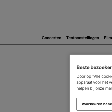
Main
navigat
Main
navigation
Concerten
Tentoonstellingen
Film
(level
2)
Beste bezoeker
Door op “Alle cooki
apparaat voor het v
helpen bij onze ma
V
Voorkeuren beh