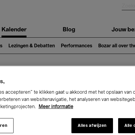
Kalender
Blog
Jouw be
ion
s
Lezingen & Debatten
Performances
Bozar all over th
Nu bij Bozar
s,
es accepteren” te klikken gaat u akkoord met het opslaan van 
erbeteren van websitenavigatie, het analyseren van websitege
rketingprojecten.
Meer informatie
andaag
Komende 7 dagen
Maand
eren
Alles afwijzen
Alle
Woensdag 01 - Donderdag 30 April 2026