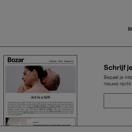
Sc
Schrijf j
Bepaal je int
nieuws recht 