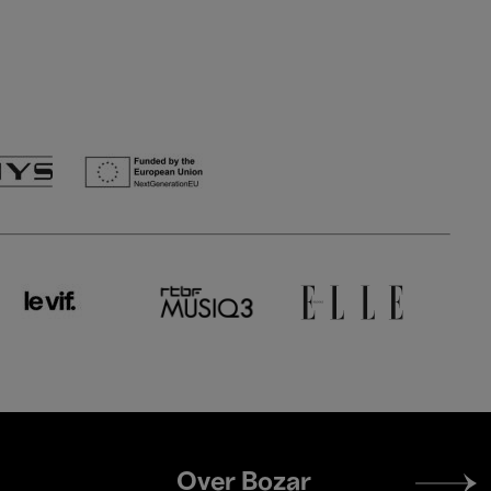
Footer
Over Bozar