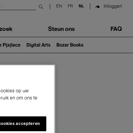
Inloggen
EN
FR
NL
Submit search
zoek
Steun ons
FAQ
e P(a)lace
Digital Arts
Bozar Books
cookies op uw
bruik en om ons te
 cookies accepteren