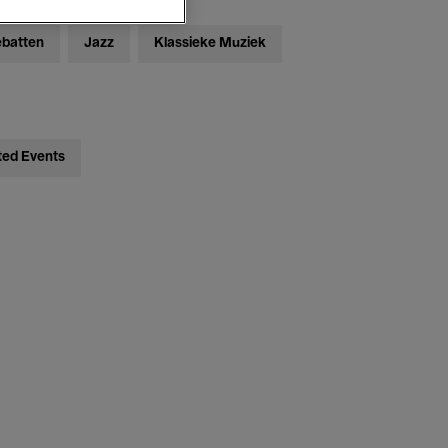
ebatten
Jazz
Klassieke Muziek
ted Events