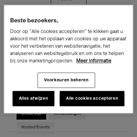
Alle evenementen
Concerten
Beste bezoekers,
Door op “Alle cookies accepteren” te klikken gaat u
Tentoonstellingen
Films
akkoord met het opslaan van cookies op uw apparaat
voor het verbeteren van websitenavigatie, het
Performances
Lezingen & Debatten
analyseren van websitegebruik en om ons te helpen
Jazz
Klassieke Muziek
Global Music
bij onze marketingprojecten.
Meer informatie
Elektronische Muziek
Voorkeuren beheren
Alles afwijzen
Alle cookies accepteren
Voor iedereen
Kids’ Palace
Onderwijs
Rondleidingen
Hosted Events