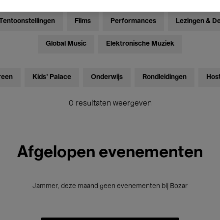
Tentoonstellingen
Films
Performances
Lezingen & D
Global Music
Elektronische Muziek
reen
Kids’ Palace
Onderwijs
Rondleidingen
Hos
0 resultaten weergeven
Afgelopen evenementen
Jammer, deze maand geen evenementen bij Bozar