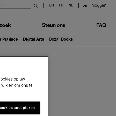
Inloggen
EN
FR
NL
Submit search
zoek
Steun ons
FAQ
e P(a)lace
Digital Arts
Bozar Books
cookies op uw
bruik en om ons te
 cookies accepteren