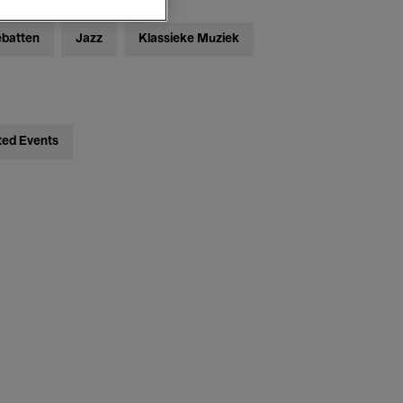
ebatten
Jazz
Klassieke Muziek
ted Events