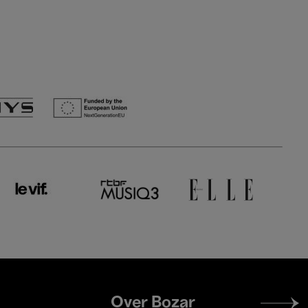
Footer
Over Bozar