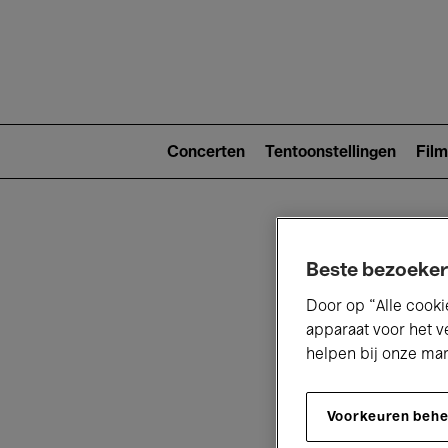
Main
navigat
Main
navigation
Concerten
Tentoonstellingen
Film
(level
2)
Beste bezoeker
Door op “Alle cooki
apparaat voor het v
helpen bij onze ma
V
Voorkeuren beh