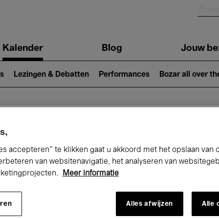
Kalender
Blog
Jouw be
ion
s
Lezingen & Debatten
Performances
Bozar all over th
Nu bij Bozar
s,
es accepteren” te klikken gaat u akkoord met het opslaan van 
erbeteren van websitenavigatie, het analyseren van websitege
rketingprojecten.
Meer informatie
andaag
Komende 7 dagen
Maand
eren
Alles afwijzen
Alle
Woensdag 01 - Donderdag 30 April 2026