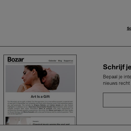
Sc
Schrijf j
Bepaal je int
nieuws recht 