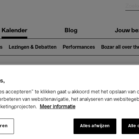
Kalender
Blog
Jouw be
ion
s
Lezingen & Debatten
Performances
Bozar all over th
Nu bij Bozar
s,
es accepteren” te klikken gaat u akkoord met het opslaan van 
erbeteren van websitenavigatie, het analyseren van websitege
rketingprojecten.
Meer informatie
andaag
Komende 7 dagen
Maand
eren
Alles afwijzen
Alle
Vrijdag 10 - Zaterdag 18 April 2026