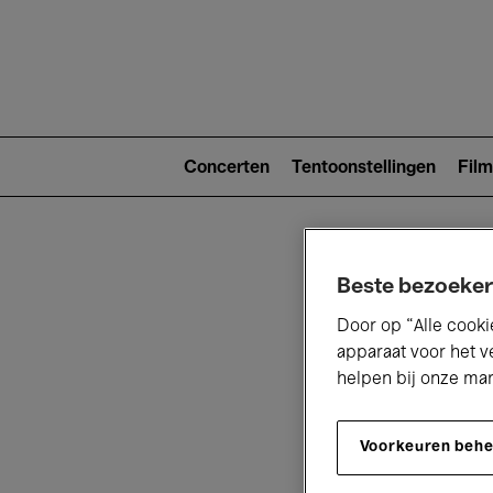
Main
navigat
Main
navigation
Concerten
Tentoonstellingen
Film
(level
2)
Beste bezoeker
Door op “Alle cooki
apparaat voor het v
helpen bij onze ma
V
Voorkeuren beh