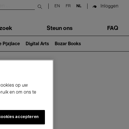
Inloggen
EN
FR
NL
Submit search
zoek
Steun ons
FAQ
e P(a)lace
Digital Arts
Bozar Books
cookies op uw
bruik en om ons te
 cookies accepteren