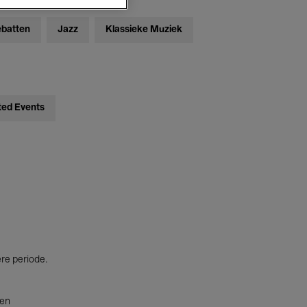
ebatten
Jazz
Klassieke Muziek
ted Events
ere periode.
ten