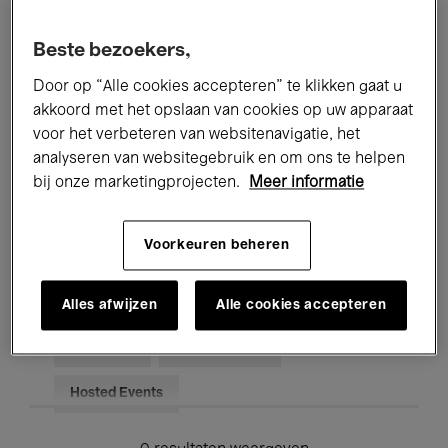
Alle evenementen
Concerten
Beste bezoekers,
Tentoonstellingen
Films
Door op “Alle cookies accepteren” te klikken gaat u
akkoord met het opslaan van cookies op uw apparaat
Performances
Lezingen & Debatten
voor het verbeteren van websitenavigatie, het
analyseren van websitegebruik en om ons te helpen
Jazz
Klassieke Muziek
Global Music
bij onze marketingprojecten.
Meer informatie
Elektronische Muziek
Voorkeuren beheren
Voor iedereen
Kids’ Palace
Alles afwijzen
Alle cookies accepteren
Onderwijs
Rondleidingen
Hosted Events