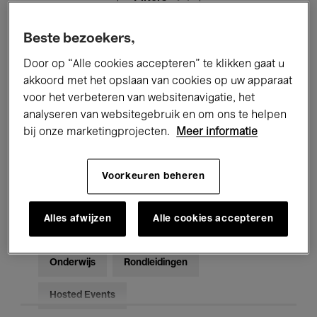
Beste bezoekers,
Alle evenementen
Concerten
Door op “Alle cookies accepteren” te klikken gaat u
Tentoonstellingen
Films
akkoord met het opslaan van cookies op uw apparaat
voor het verbeteren van websitenavigatie, het
Performances
Lezingen & Debatten
analyseren van websitegebruik en om ons te helpen
bij onze marketingprojecten.
Meer informatie
Jazz
Klassieke Muziek
Global Music
Elektronische Muziek
Voorkeuren beheren
Alles afwijzen
Alle cookies accepteren
Voor iedereen
Kids’ Palace
Onderwijs
Rondleidingen
Hosted Events