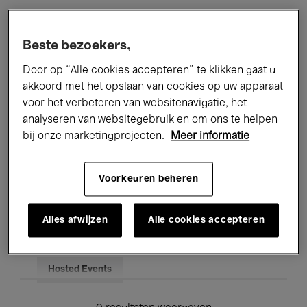
Alle evenementen
Concerten
Beste bezoekers,
Tentoonstellingen
Films
Door op “Alle cookies accepteren” te klikken gaat u
akkoord met het opslaan van cookies op uw apparaat
Performances
Lezingen & Debatten
voor het verbeteren van websitenavigatie, het
analyseren van websitegebruik en om ons te helpen
Jazz
Klassieke Muziek
Global Music
bij onze marketingprojecten.
Meer informatie
Elektronische Muziek
Voorkeuren beheren
Voor iedereen
Kids’ Palace
Alles afwijzen
Alle cookies accepteren
Onderwijs
Rondleidingen
Hosted Events