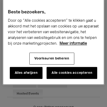
Alle evenementen
Concerten
Beste bezoekers,
Tentoonstellingen
Films
Door op “Alle cookies accepteren” te klikken gaat u
akkoord met het opslaan van cookies op uw apparaat
Performances
Lezingen & Debatten
voor het verbeteren van websitenavigatie, het
analyseren van websitegebruik en om ons te helpen
Jazz
Klassieke Muziek
Global Music
bij onze marketingprojecten.
Meer informatie
Elektronische Muziek
Voorkeuren beheren
Voor iedereen
Kids’ Palace
Alles afwijzen
Alle cookies accepteren
Onderwijs
Rondleidingen
Hosted Events