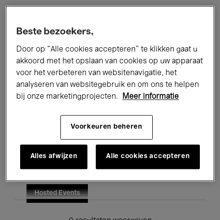
Alle evenementen
Concerten
Beste bezoekers,
Tentoonstellingen
Films
Door op “Alle cookies accepteren” te klikken gaat u
akkoord met het opslaan van cookies op uw apparaat
Performances
Lezingen & Debatten
voor het verbeteren van websitenavigatie, het
analyseren van websitegebruik en om ons te helpen
Jazz
Klassieke Muziek
Global Music
bij onze marketingprojecten.
Meer informatie
Elektronische Muziek
Voorkeuren beheren
Voor iedereen
Kids’ Palace
Alles afwijzen
Alle cookies accepteren
Onderwijs
Rondleidingen
Hosted Events