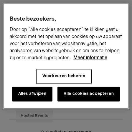
Alle evenementen
Concerten
Beste bezoekers,
Tentoonstellingen
Films
Door op “Alle cookies accepteren” te klikken gaat u
akkoord met het opslaan van cookies op uw apparaat
Performances
Lezingen & Debatten
voor het verbeteren van websitenavigatie, het
analyseren van websitegebruik en om ons te helpen
Jazz
Klassieke Muziek
Global Music
bij onze marketingprojecten.
Meer informatie
Elektronische Muziek
Voorkeuren beheren
Voor iedereen
Kids’ Palace
Alles afwijzen
Alle cookies accepteren
Onderwijs
Rondleidingen
Hosted Events