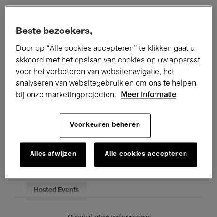
Alle evenementen
Concerten
Beste bezoekers,
Tentoonstellingen
Films
Door op “Alle cookies accepteren” te klikken gaat u
akkoord met het opslaan van cookies op uw apparaat
Performances
Lezingen & Debatten
voor het verbeteren van websitenavigatie, het
analyseren van websitegebruik en om ons te helpen
Jazz
Klassieke Muziek
Global Music
bij onze marketingprojecten.
Meer informatie
Elektronische Muziek
Voorkeuren beheren
Voor iedereen
Kids’ Palace
Alles afwijzen
Alle cookies accepteren
Onderwijs
Rondleidingen
Hosted Events