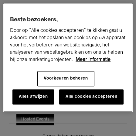
Alle evenementen
Concerten
Beste bezoekers,
Tentoonstellingen
Films
Door op “Alle cookies accepteren” te klikken gaat u
akkoord met het opslaan van cookies op uw apparaat
Performances
Lezingen & Debatten
voor het verbeteren van websitenavigatie, het
analyseren van websitegebruik en om ons te helpen
Jazz
Klassieke Muziek
Global Music
bij onze marketingprojecten.
Meer informatie
Elektronische Muziek
Voorkeuren beheren
Voor iedereen
Kids’ Palace
Alles afwijzen
Alle cookies accepteren
Onderwijs
Rondleidingen
Hosted Events