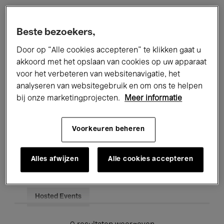
Alle evenementen
Concerten
Beste bezoekers,
Tentoonstellingen
Films
Door op “Alle cookies accepteren” te klikken gaat u
akkoord met het opslaan van cookies op uw apparaat
Performances
Lezingen & Debatten
voor het verbeteren van websitenavigatie, het
analyseren van websitegebruik en om ons te helpen
Jazz
Klassieke Muziek
Global Music
bij onze marketingprojecten.
Meer informatie
Elektronische Muziek
Voorkeuren beheren
Voor iedereen
Kids’ Palace
Alles afwijzen
Alle cookies accepteren
Onderwijs
Rondleidingen
Hosted Events