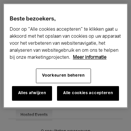
Alle evenementen
Concerten
Beste bezoekers,
Tentoonstellingen
Films
Door op “Alle cookies accepteren” te klikken gaat u
akkoord met het opslaan van cookies op uw apparaat
Performances
Lezingen & Debatten
voor het verbeteren van websitenavigatie, het
analyseren van websitegebruik en om ons te helpen
Jazz
Klassieke Muziek
Global Music
bij onze marketingprojecten.
Meer informatie
Elektronische Muziek
Voorkeuren beheren
Voor iedereen
Kids’ Palace
Alles afwijzen
Alle cookies accepteren
Onderwijs
Rondleidingen
Hosted Events