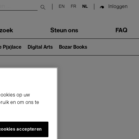
Inloggen
EN
FR
NL
Submit search
zoek
Steun ons
FAQ
e P(a)lace
Digital Arts
Bozar Books
cookies op uw
bruik en om ons te
 cookies accepteren