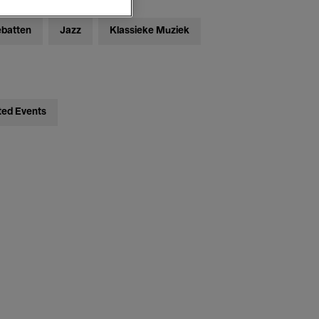
ebatten
Jazz
Klassieke Muziek
ted Events