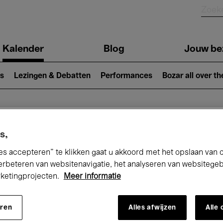
Kalender
Blog
Jouw be
ion
s
Lezingen & Debatten
Performances
Bozar all over th
Nu bij Bozar
s,
es accepteren” te klikken gaat u akkoord met het opslaan van 
erbeteren van websitenavigatie, het analyseren van websitege
rketingprojecten.
Meer informatie
andaag
Komende 7 dagen
Maand
eren
Alles afwijzen
Alle
Vrijdag 01 - Zondag 31 Mei 2026