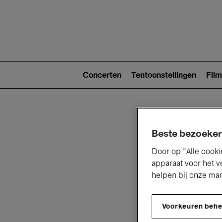
Main
navigat
Main
navigation
Concerten
Tentoonstellingen
Film
(level
2)
Beste bezoeker
Door op “Alle cooki
apparaat voor het v
helpen bij onze ma
V
Voorkeuren beh