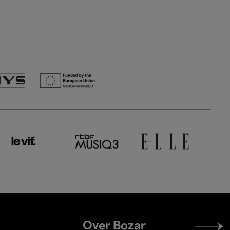
Footer
Over Bozar