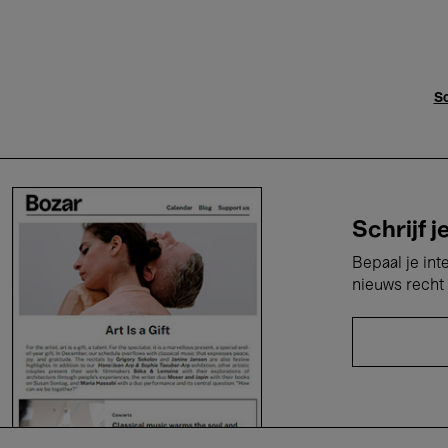
Sc
Schrijf j
Bepaal je int
nieuws recht 