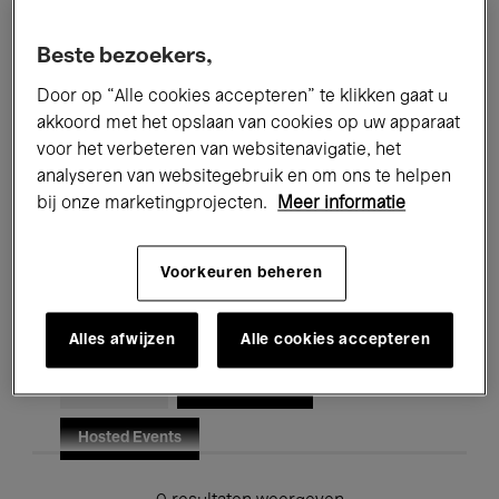
Alle evenementen
Concerten
Beste bezoekers,
Tentoonstellingen
Films
Door op “Alle cookies accepteren” te klikken gaat u
akkoord met het opslaan van cookies op uw apparaat
Performances
Lezingen & Debatten
voor het verbeteren van websitenavigatie, het
analyseren van websitegebruik en om ons te helpen
Jazz
Klassieke Muziek
Global Music
bij onze marketingprojecten.
Meer informatie
Elektronische Muziek
Voorkeuren beheren
Voor iedereen
Kids’ Palace
Alles afwijzen
Alle cookies accepteren
Onderwijs
Rondleidingen
Hosted Events