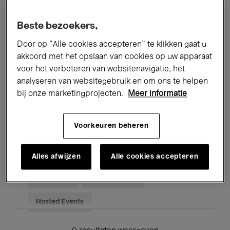
Alle evenementen
Concerten
Beste bezoekers,
Tentoonstellingen
Films
Door op “Alle cookies accepteren” te klikken gaat u
akkoord met het opslaan van cookies op uw apparaat
Performances
Lezingen & Debatten
voor het verbeteren van websitenavigatie, het
analyseren van websitegebruik en om ons te helpen
Jazz
Klassieke Muziek
Global Music
bij onze marketingprojecten.
Meer informatie
Elektronische Muziek
Voorkeuren beheren
Voor iedereen
Kids’ Palace
Alles afwijzen
Alle cookies accepteren
Onderwijs
Rondleidingen
Hosted Events