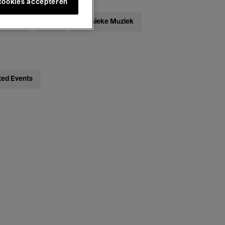
 cookies accepteren
ebatten
Jazz
Klassieke Muziek
ted Events