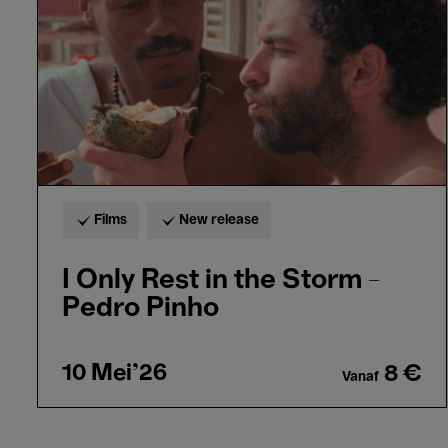
the
Storm
-
Pedro
Pinho
Films
New release
I Only Rest in the Storm -
Pedro Pinho
10 Mei'26
8 €
Vanaf