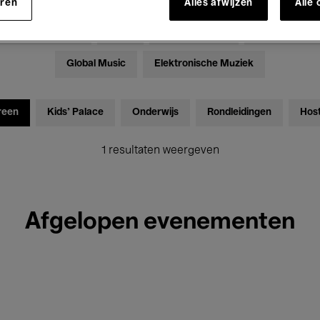
eren
Alles afwijzen
Alle
Tentoonstellingen
Films
Performances
Lezingen & D
Global Music
Elektronische Muziek
reen
Kids’ Palace
Onderwijs
Rondleidingen
Hos
1 resultaten weergeven
Afgelopen evenementen