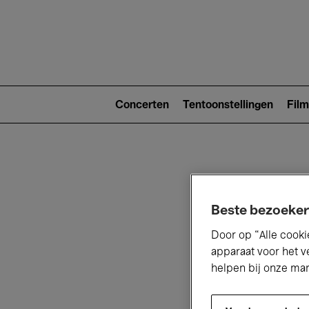
Main
navigat
Main
navigation
Concerten
Tentoonstellingen
Film
(level
2)
Beste bezoeker
Door op “Alle cooki
apparaat voor het v
V
helpen bij onze ma