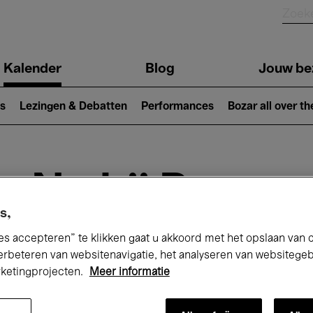
Kalender
Blog
Jouw be
ion
s
Lezingen & Debatten
Performances
Bozar all over th
Nu bij Bozar
s,
es accepteren” te klikken gaat u akkoord met het opslaan van 
erbeteren van websitenavigatie, het analyseren van websitege
andaag
Komende 7 dagen
Maand
rketingprojecten.
Meer informatie
Zondag 10 Mei 2026