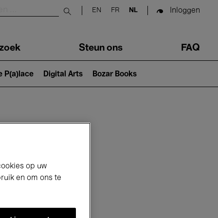
Inloggen
EN
FR
NL
Submit search
zoek
Steun ons
FAQ
e P(a)lace
Digital Arts
Bozar Books
cookies op uw
bruik en om ons te