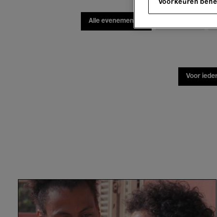
Voorkeuren beh
Alle evenementen
Concerten
Voor iede
I
Only
Rest
in