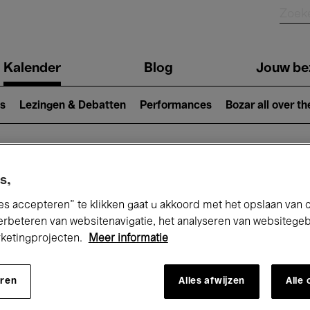
Kalender
Blog
Jouw be
ion
s
Lezingen & Debatten
Performances
Bozar all over th
Nu bij Bozar
s,
es accepteren” te klikken gaat u akkoord met het opslaan van 
erbeteren van websitenavigatie, het analyseren van websitege
rketingprojecten.
Meer informatie
andaag
Komende 7 dagen
Maand
eren
Alles afwijzen
Alle
Zondag 10 Mei 2026