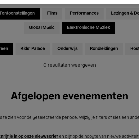
Tentoonstellingen
Films
Performances
Lezingen & D
Global Music
Elektronische Muziek
reen
Kids’ Palace
Onderwijs
Rondleidingen
Hos
0 resultaten weergeven
Afgelopen evenementen
s te zien voor de geselecteerde periode. Wijzig je filters of kies een and
hrijf je in op onze nieuwsbrief
en blijf op de hoogte van nieuwe activitei