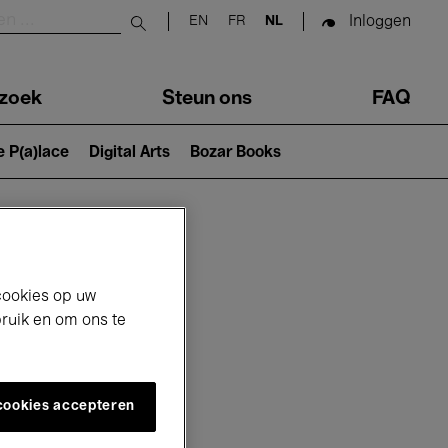
Inloggen
EN
FR
NL
Submit search
zoek
Steun ons
FAQ
e P(a)lace
Digital Arts
Bozar Books
cookies op uw
bruik en om ons te
 cookies accepteren