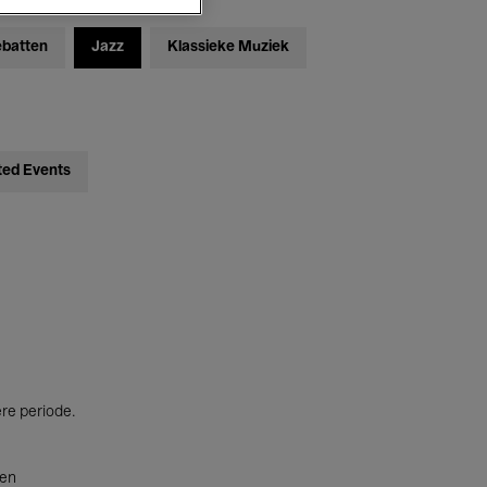
ebatten
Jazz
Klassieke Muziek
ted Events
ere periode.
ten