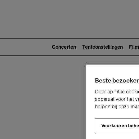
Main
navigat
Main
navigation
Concerten
Tentoonstellingen
Film
(level
2)
Beste bezoeker
Door op “Alle cooki
apparaat voor het v
helpen bij onze ma
V
Voorkeuren beh