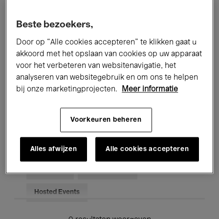
Alle evenementen
Concerten
Beste bezoekers,
Tentoonstellingen
Films
Door op “Alle cookies accepteren” te klikken gaat u
akkoord met het opslaan van cookies op uw apparaat
Performances
Lezingen & Debatten
voor het verbeteren van websitenavigatie, het
analyseren van websitegebruik en om ons te helpen
Jazz
Klassieke Muziek
Global Music
bij onze marketingprojecten.
Meer informatie
Elektronische Muziek
Voorkeuren beheren
Voor iedereen
Kids’ Palace
Alles afwijzen
Alle cookies accepteren
Onderwijs
Rondleidingen
Hosted Events