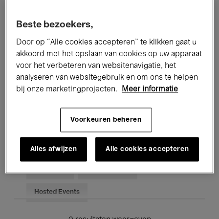
Alle evenementen
Concerten
Beste bezoekers,
Tentoonstellingen
Films
Door op “Alle cookies accepteren” te klikken gaat u
akkoord met het opslaan van cookies op uw apparaat
Performances
Lezingen & Debatten
voor het verbeteren van websitenavigatie, het
analyseren van websitegebruik en om ons te helpen
Jazz
Klassieke Muziek
Global Music
bij onze marketingprojecten.
Meer informatie
Elektronische Muziek
Voorkeuren beheren
Voor iedereen
Kids’ Palace
Alles afwijzen
Alle cookies accepteren
Onderwijs
Rondleidingen
Hosted Events