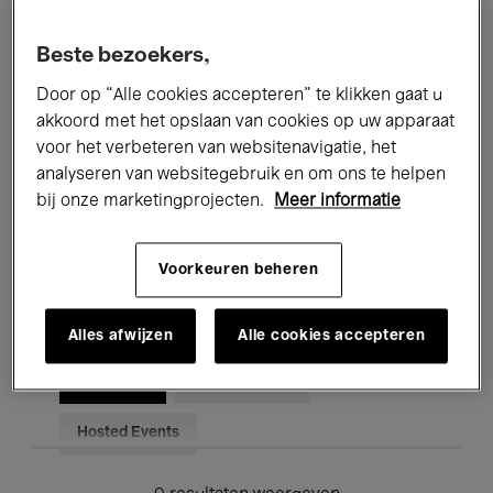
Alle evenementen
Concerten
Beste bezoekers,
Tentoonstellingen
Films
Door op “Alle cookies accepteren” te klikken gaat u
akkoord met het opslaan van cookies op uw apparaat
Performances
Lezingen & Debatten
voor het verbeteren van websitenavigatie, het
analyseren van websitegebruik en om ons te helpen
Jazz
Klassieke Muziek
Global Music
bij onze marketingprojecten.
Meer informatie
Elektronische Muziek
Voorkeuren beheren
Voor iedereen
Kids’ Palace
Alles afwijzen
Alle cookies accepteren
Onderwijs
Rondleidingen
Hosted Events