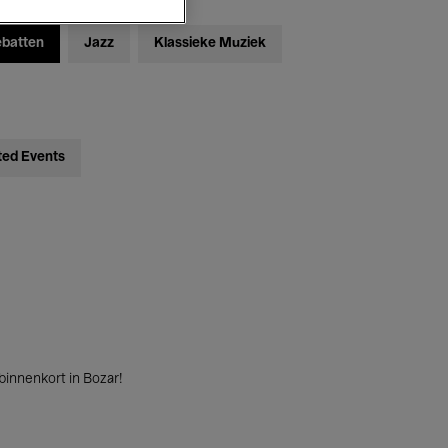
ebatten
Jazz
Klassieke Muziek
ted Events
innenkort in Bozar!