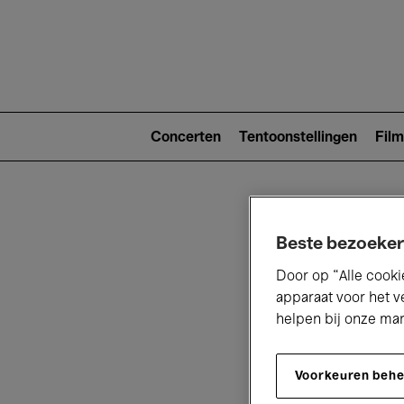
Main
navigat
Main
navigation
Concerten
Tentoonstellingen
Film
(level
2)
Beste bezoeker
Door op “Alle cooki
apparaat voor het v
helpen bij onze ma
V
Voorkeuren beh