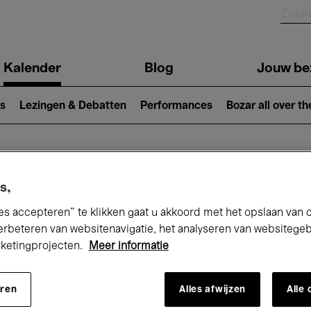
Kalender
Blog
Jouw be
ion
s
Lezingen & Debatten
Performances
Bozar all over th
Nu bij Bozar
s,
es accepteren” te klikken gaat u akkoord met het opslaan van 
erbeteren van websitenavigatie, het analyseren van websitege
rketingprojecten.
Meer informatie
andaag
Komende 7 dagen
Maand
eren
Alles afwijzen
Alle
Zondag 10 - Zondag 17 Mei 2026