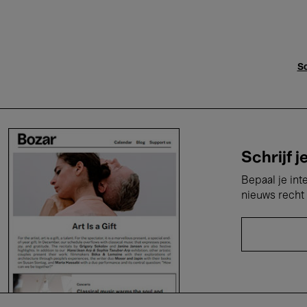
Sc
Schrijf j
Bepaal je int
nieuws recht 