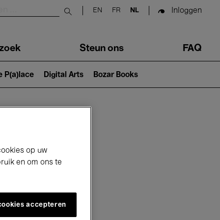
Inloggen
EN
FR
NL
Submit search
zoek
Steun ons
FAQ
e P(a)lace
Digital Arts
Bozar Books
cookies op uw
bruik en om ons te
 cookies accepteren