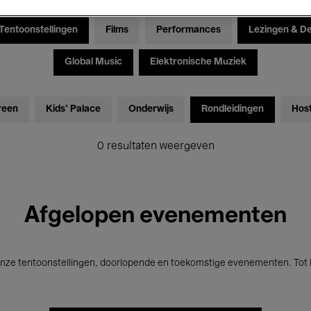
Tentoonstellingen
Films
Performances
Lezingen & D
Global Music
Elektronische Muziek
reen
Kids’ Palace
Onderwijs
Rondleidingen
Hos
0 resultaten weergeven
Afgelopen evenementen
nze tentoonstellingen, doorlopende en toekomstige evenementen. Tot b