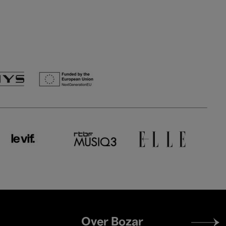
Footer
Over Bozar