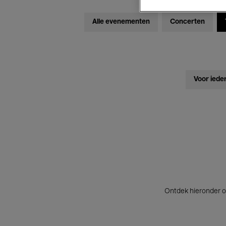
Alle evenementen
Concerten
Voor iede
Ontdek hieronder o