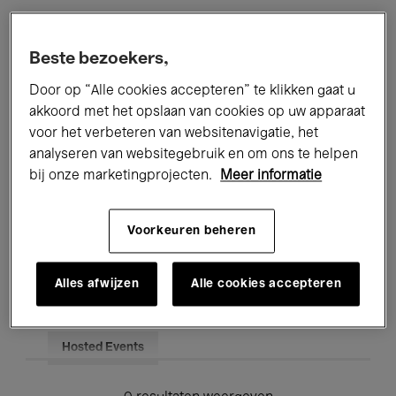
Alle evenementen
Concerten
Beste bezoekers,
Tentoonstellingen
Films
Door op “Alle cookies accepteren” te klikken gaat u
akkoord met het opslaan van cookies op uw apparaat
Performances
Lezingen & Debatten
voor het verbeteren van websitenavigatie, het
analyseren van websitegebruik en om ons te helpen
Jazz
Klassieke Muziek
Global Music
bij onze marketingprojecten.
Meer informatie
Elektronische Muziek
Voorkeuren beheren
Voor iedereen
Kids’ Palace
Alles afwijzen
Alle cookies accepteren
Onderwijs
Rondleidingen
Hosted Events