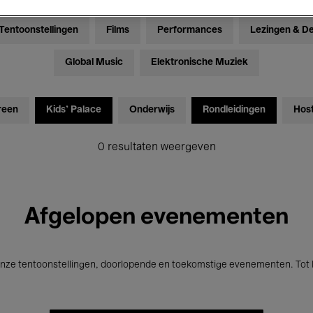
Tentoonstellingen
Films
Performances
Lezingen & D
Global Music
Elektronische Muziek
reen
Kids’ Palace
Onderwijs
Rondleidingen
Hos
0 resultaten weergeven
Afgelopen evenementen
nze tentoonstellingen, doorlopende en toekomstige evenementen. Tot b