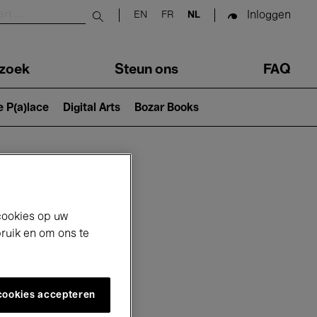
Inloggen
EN
FR
NL
Submit search
zoek
Steun ons
FAQ
e P(a)lace
Digital Arts
Bozar Books
cookies op uw
bruik en om ons te
 cookies accepteren