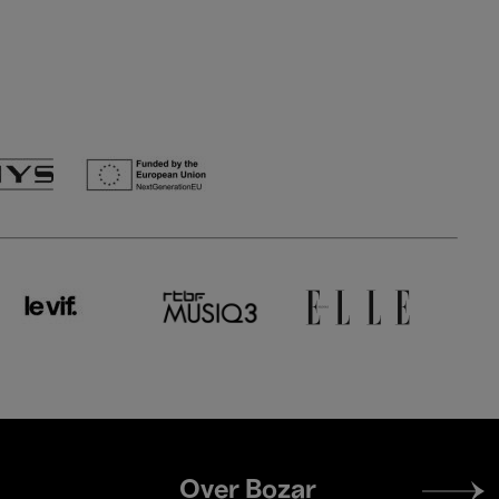
Footer
Over Bozar