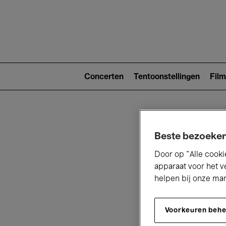
Main
navigat
Main
navigation
Concerten
Tentoonstellingen
Film
(level
2)
Beste bezoeker
Door op “Alle cooki
apparaat voor het v
helpen bij onze ma
V
Voorkeuren beh