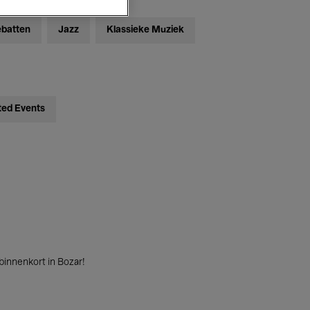
ebatten
Jazz
Klassieke Muziek
ted Events
innenkort in Bozar!