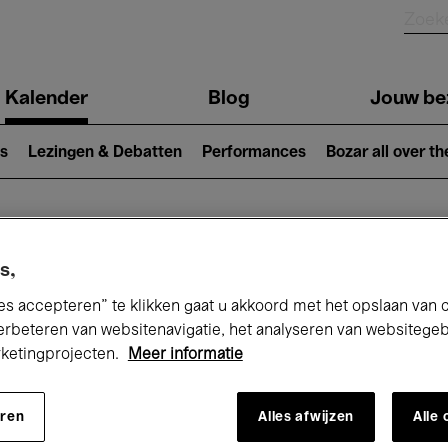
Kalender
Blog
Jouw be
ion
s
Lezingen & Debatten
Performances
Bozar all over th
Nu bij Bozar
s,
es accepteren” te klikken gaat u akkoord met het opslaan van 
erbeteren van websitenavigatie, het analyseren van websitege
rketingprojecten.
Meer informatie
andaag
Komende 7 dagen
Maand
eren
Alles afwijzen
Alle
Zondag 10 - Zondag 17 Mei 2026