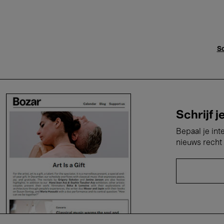
Sc
Schrijf j
Bepaal je int
nieuws recht 