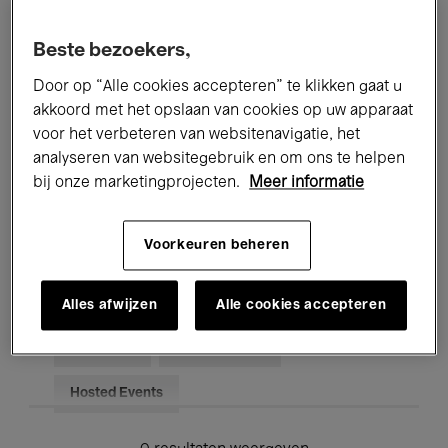
Alle evenementen
Concerten
Beste bezoekers,
Tentoonstellingen
Films
Door op “Alle cookies accepteren” te klikken gaat u
akkoord met het opslaan van cookies op uw apparaat
Performances
Lezingen & Debatten
voor het verbeteren van websitenavigatie, het
analyseren van websitegebruik en om ons te helpen
Jazz
Klassieke Muziek
Global Music
bij onze marketingprojecten.
Meer informatie
Elektronische Muziek
Voorkeuren beheren
Voor iedereen
Kids’ Palace
Alles afwijzen
Alle cookies accepteren
Onderwijs
Rondleidingen
Hosted Events