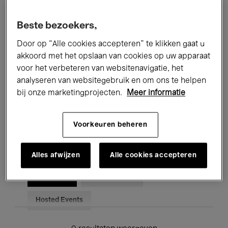
Alle evenementen
Concerten
Beste bezoekers,
Tentoonstellingen
Films
Door op “Alle cookies accepteren” te klikken gaat u
akkoord met het opslaan van cookies op uw apparaat
Performances
Lezingen & Debatten
voor het verbeteren van websitenavigatie, het
analyseren van websitegebruik en om ons te helpen
Jazz
Klassieke Muziek
Global Music
bij onze marketingprojecten.
Meer informatie
Elektronische Muziek
Voorkeuren beheren
Voor iedereen
Kids’ Palace
Alles afwijzen
Alle cookies accepteren
Onderwijs
Rondleidingen
Hosted Events