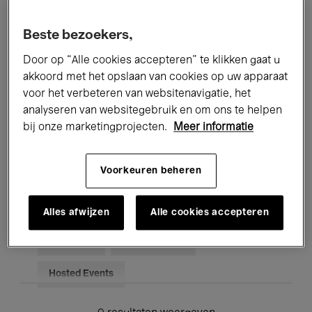
Alle evenementen
Concerten
Beste bezoekers,
Tentoonstellingen
Films
Door op “Alle cookies accepteren” te klikken gaat u
akkoord met het opslaan van cookies op uw apparaat
Performances
Lezingen & Debatten
voor het verbeteren van websitenavigatie, het
analyseren van websitegebruik en om ons te helpen
Jazz
Klassieke Muziek
Global Music
bij onze marketingprojecten.
Meer informatie
Elektronische Muziek
Voorkeuren beheren
Voor iedereen
Kids’ Palace
Alles afwijzen
Alle cookies accepteren
Onderwijs
Rondleidingen
Hosted Events