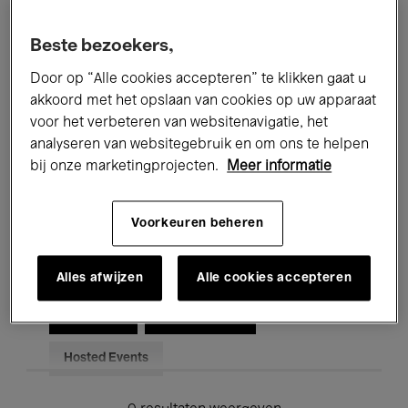
Alle evenementen
Concerten
Beste bezoekers,
Tentoonstellingen
Films
Door op “Alle cookies accepteren” te klikken gaat u
akkoord met het opslaan van cookies op uw apparaat
Performances
Lezingen & Debatten
voor het verbeteren van websitenavigatie, het
analyseren van websitegebruik en om ons te helpen
Jazz
Klassieke Muziek
Global Music
bij onze marketingprojecten.
Meer informatie
Elektronische Muziek
Voorkeuren beheren
Voor iedereen
Kids’ Palace
Alles afwijzen
Alle cookies accepteren
Onderwijs
Rondleidingen
Hosted Events