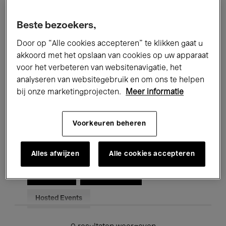
Alle evenementen
Concerten
Beste bezoekers,
Tentoonstellingen
Films
Door op “Alle cookies accepteren” te klikken gaat u
akkoord met het opslaan van cookies op uw apparaat
Performances
Lezingen & Debatten
voor het verbeteren van websitenavigatie, het
analyseren van websitegebruik en om ons te helpen
Jazz
Klassieke Muziek
Global Music
bij onze marketingprojecten.
Meer informatie
Elektronische Muziek
Voorkeuren beheren
Voor iedereen
Kids’ Palace
Alles afwijzen
Alle cookies accepteren
Onderwijs
Rondleidingen
Hosted Events