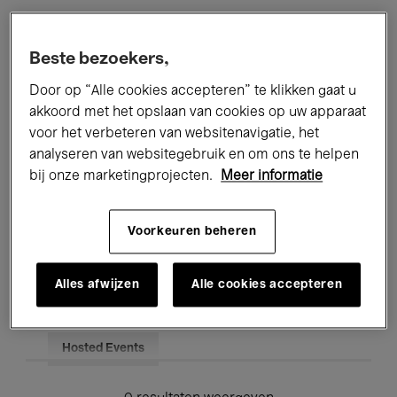
Alle evenementen
Concerten
Beste bezoekers,
Tentoonstellingen
Films
Door op “Alle cookies accepteren” te klikken gaat u
akkoord met het opslaan van cookies op uw apparaat
Performances
Lezingen & Debatten
voor het verbeteren van websitenavigatie, het
analyseren van websitegebruik en om ons te helpen
Jazz
Klassieke Muziek
Global Music
bij onze marketingprojecten.
Meer informatie
Elektronische Muziek
Voorkeuren beheren
Voor iedereen
Kids’ Palace
Alles afwijzen
Alle cookies accepteren
Onderwijs
Rondleidingen
Hosted Events