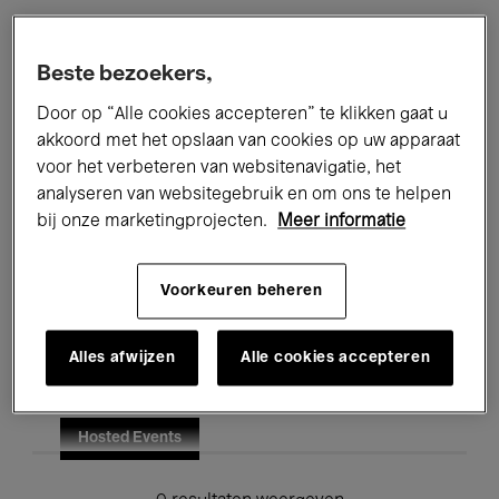
Alle evenementen
Concerten
Beste bezoekers,
Tentoonstellingen
Films
Door op “Alle cookies accepteren” te klikken gaat u
akkoord met het opslaan van cookies op uw apparaat
Performances
Lezingen & Debatten
voor het verbeteren van websitenavigatie, het
analyseren van websitegebruik en om ons te helpen
Jazz
Klassieke Muziek
Global Music
bij onze marketingprojecten.
Meer informatie
Elektronische Muziek
Voorkeuren beheren
Voor iedereen
Kids’ Palace
Alles afwijzen
Alle cookies accepteren
Onderwijs
Rondleidingen
Hosted Events