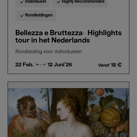
Individueel
Highly Recommended
Rondleidingen
Bellezza e Bruttezza- Highlights
tour in het Nederlands
Rondleiding voor individuelen
22 Feb. →
12 Juni'26
18 €
Vanaf
Bellezza
e
Bruttezza
-
Highlights
tour
in
het
Frans