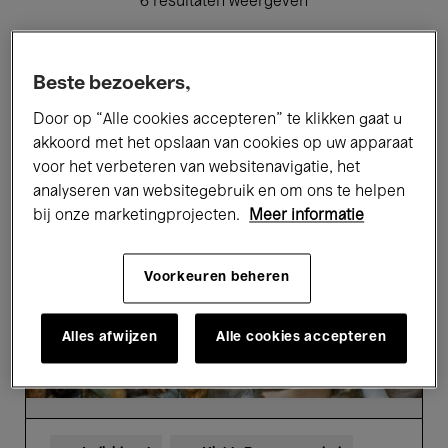
6 resultaten weergeven
Beste bezoekers,
Afgelopen evenementen
Door op “Alle cookies accepteren” te klikken gaat u
akkoord met het opslaan van cookies op uw apparaat
Bellezza
voor het verbeteren van websitenavigatie, het
e
analyseren van websitegebruik en om ons te helpen
Bruttezza-
bij onze marketingprojecten.
Meer informatie
Highlights
tour
in
het
Voorkeuren beheren
Nederlands
Alles afwijzen
Alle cookies accepteren