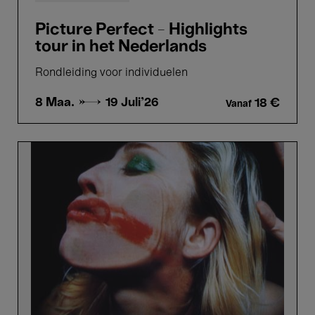
Picture Perfect - Highlights
tour in het Nederlands
Rondleiding voor individuelen
8 Maa. →
19 Juli'26
18 €
Vanaf
Picture
Perfect
-
Highlights
tour
in
het
Frans