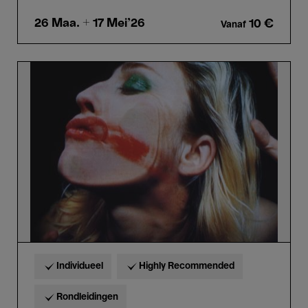
26 Maa.
+ 17 Mei'26
10 €
Vanaf
Picture
Perfect
-
Highlights
tour
in
het
Nederlands
Individueel
Highly Recommended
Rondleidingen