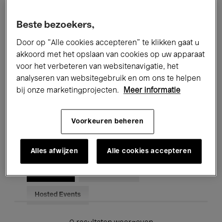
Alle evenementen
Concerten
Beste bezoekers,
Tentoonstellingen
Films
Door op “Alle cookies accepteren” te klikken gaat u
akkoord met het opslaan van cookies op uw apparaat
Performances
Lezingen & Debatten
voor het verbeteren van websitenavigatie, het
analyseren van websitegebruik en om ons te helpen
Jazz
Klassieke Muziek
Global Music
bij onze marketingprojecten.
Meer informatie
Elektronische Muziek
Voorkeuren beheren
Voor iedereen
Kids’ Palace
Alles afwijzen
Alle cookies accepteren
Onderwijs
Rondleidingen
Hosted Events