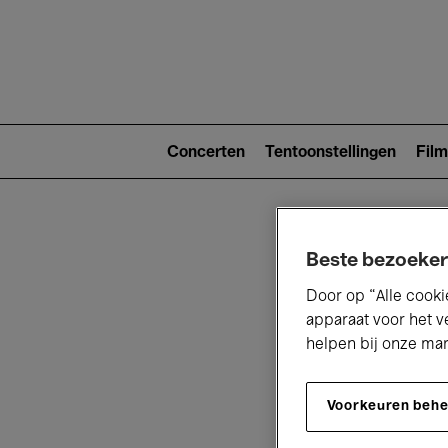
Main
navigat
Main
navigation
Concerten
Tentoonstellingen
Film
(level
2)
Beste bezoeker
Door op “Alle cooki
apparaat voor het v
helpen bij onze ma
V
Voorkeuren beh