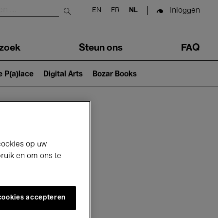
Inloggen
EN
FR
NL
Submit search
zoek
Steun ons
FAQ
e P(a)lace
Digital Arts
Bozar Books
cookies op uw
bruik en om ons te
 cookies accepteren