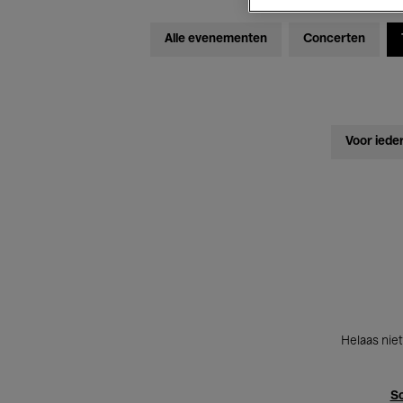
Alle evenementen
Concerten
Voor iede
Helaas niet
Sc