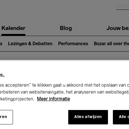
Kalender
Blog
Jouw be
ion
s
Lezingen & Debatten
Performances
Bozar all over th
Nu bij Bozar
s,
es accepteren” te klikken gaat u akkoord met het opslaan van 
erbeteren van websitenavigatie, het analyseren van websitege
rketingprojecten.
Meer informatie
andaag
Komende 7 dagen
Maand
eren
Alles afwijzen
Alle
Dinsdag 12 Mei 2026