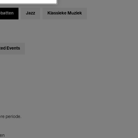
ebatten
Jazz
Klassieke Muziek
ted Events
ere periode.
ten