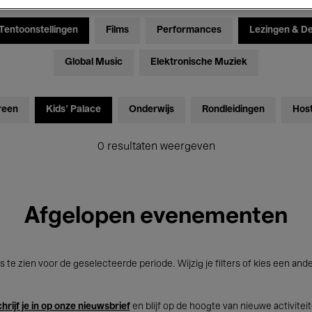
Tentoonstellingen
Films
Performances
Lezingen & D
Global Music
Elektronische Muziek
reen
Kids’ Palace
Onderwijs
Rondleidingen
Hos
0 resultaten weergeven
Afgelopen evenementen
s te zien voor de geselecteerde periode. Wijzig je filters of kies een and
hrijf je in op onze nieuwsbrief
en blijf op de hoogte van nieuwe activitei