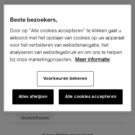
Alle evenementen
Concerten
Beste bezoekers,
Tentoonstellingen
Films
Door op “Alle cookies accepteren” te klikken gaat u
akkoord met het opslaan van cookies op uw apparaat
Performances
Lezingen & Debatten
voor het verbeteren van websitenavigatie, het
analyseren van websitegebruik en om ons te helpen
Jazz
Klassieke Muziek
Global Music
bij onze marketingprojecten.
Meer informatie
Elektronische Muziek
Voorkeuren beheren
Voor iedereen
Kids’ Palace
Alles afwijzen
Alle cookies accepteren
Onderwijs
Rondleidingen
Hosted Events