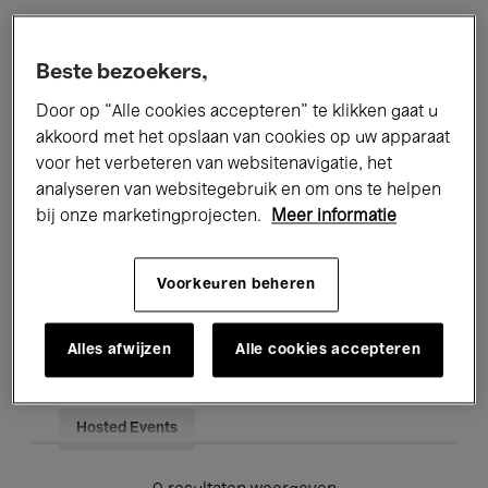
Alle evenementen
Concerten
Beste bezoekers,
Tentoonstellingen
Films
Door op “Alle cookies accepteren” te klikken gaat u
akkoord met het opslaan van cookies op uw apparaat
Performances
Lezingen & Debatten
voor het verbeteren van websitenavigatie, het
analyseren van websitegebruik en om ons te helpen
Jazz
Klassieke Muziek
Global Music
bij onze marketingprojecten.
Meer informatie
Elektronische Muziek
Voorkeuren beheren
Voor iedereen
Kids’ Palace
Alles afwijzen
Alle cookies accepteren
Onderwijs
Rondleidingen
Hosted Events