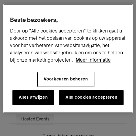
Alle evenementen
Concerten
Beste bezoekers,
Tentoonstellingen
Films
Door op “Alle cookies accepteren” te klikken gaat u
akkoord met het opslaan van cookies op uw apparaat
Performances
Lezingen & Debatten
voor het verbeteren van websitenavigatie, het
analyseren van websitegebruik en om ons te helpen
Jazz
Klassieke Muziek
Global Music
bij onze marketingprojecten.
Meer informatie
Elektronische Muziek
Voorkeuren beheren
Voor iedereen
Kids’ Palace
Alles afwijzen
Alle cookies accepteren
Onderwijs
Rondleidingen
Hosted Events