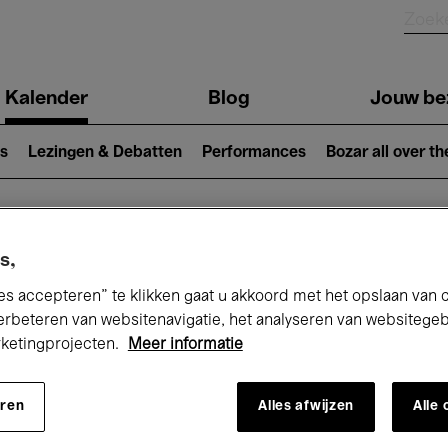
Kalender
Blog
Jouw be
ion
s
Lezingen & Debatten
Performances
Bozar all over th
Nu bij Bozar
s,
es accepteren” te klikken gaat u akkoord met het opslaan van 
erbeteren van websitenavigatie, het analyseren van websitege
rketingprojecten.
Meer informatie
andaag
Komende 7 dagen
Maand
eren
Alles afwijzen
Alle
Vrijdag 15 Mei 2026