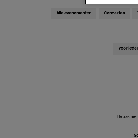
Alle evenementen
Concerten
Voor iede
Helaas niet
Sc