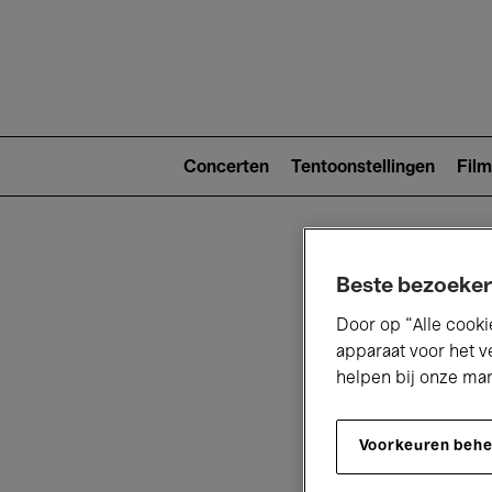
Main
navigat
Main
navigation
Concerten
Tentoonstellingen
Film
(level
2)
Beste bezoeker
Door op “Alle cooki
apparaat voor het v
helpen bij onze ma
V
Voorkeuren beh