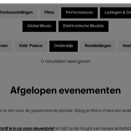
Tentoonstellingen
Films
Performances
Lezingen & D
Global Music
Elektronische Muziek
reen
Kids’ Palace
Onderwijs
Rondleidingen
Hos
0 resultaten weergeven
Afgelopen evenementen
s te zien voor de geselecteerde periode. Wijzig je filters of kies een and
hrijf je in op onze nieuwsbrief
en blijf op de hoogte van nieuwe activitei