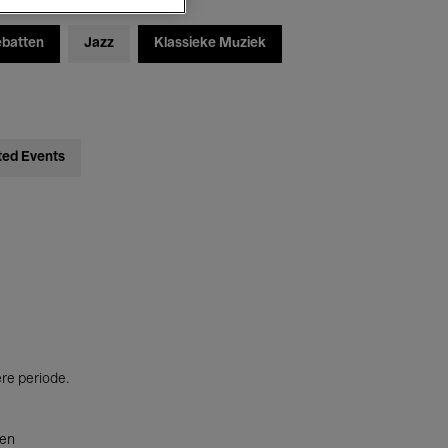
ebatten
Jazz
Klassieke Muziek
ted Events
ere periode.
ten