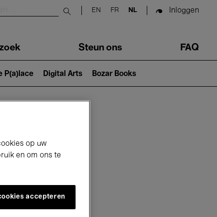
Inloggen
EN
FR
NL
Submit search
zoek
Steun ons
FAQ
e P(a)lace
Digital Arts
Bozar Books
cookies op uw
bruik en om ons te
 cookies accepteren