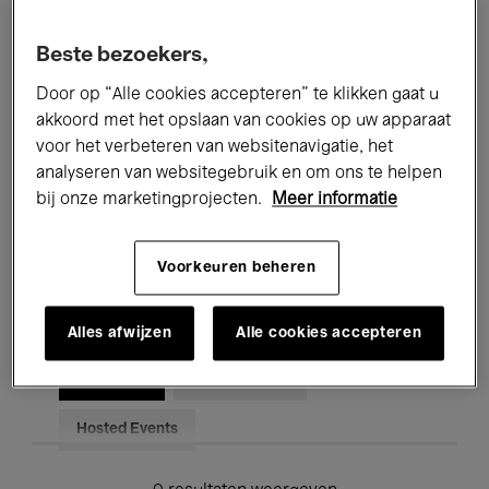
Alle evenementen
Concerten
Beste bezoekers,
Tentoonstellingen
Films
Door op “Alle cookies accepteren” te klikken gaat u
akkoord met het opslaan van cookies op uw apparaat
Performances
Lezingen & Debatten
voor het verbeteren van websitenavigatie, het
analyseren van websitegebruik en om ons te helpen
Jazz
Klassieke Muziek
Global Music
bij onze marketingprojecten.
Meer informatie
Elektronische Muziek
Voorkeuren beheren
Voor iedereen
Kids’ Palace
Alles afwijzen
Alle cookies accepteren
Onderwijs
Rondleidingen
Hosted Events